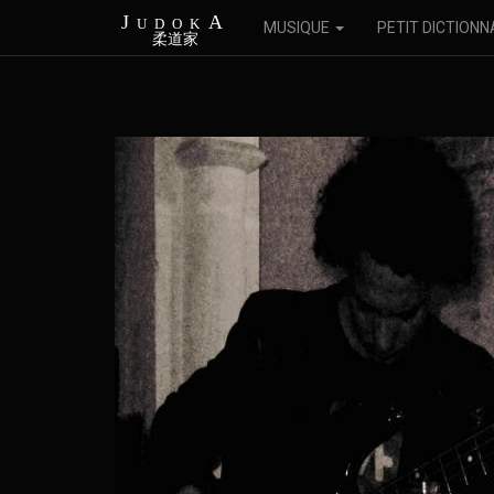
JudokA
MUSIQUE
PETIT DICTIONN
柔道家
Aller
au
contenu
principal