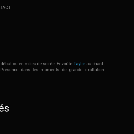
TACT
début ou en milieu de soirée. Envoûte
Taylor
au chant.
/. Présence dans les moments de grande exaltation
és
les/fields/Morceau/254-