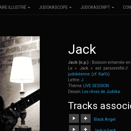
AIRE ILLUSTRÉ
JUDOKASCOPE
JUDOKASCRIPT
CON
Jack
Jack
(n.p.) :
Boisson entamée en 
Le « Jack » est personnifié./
judokéenne
. (cf.
Karl's
)
Lettre:
J
Thème:
LIVE SESSION
Dessin:
Les rêves de Judoka
Tracks associ
Black Angel
https://judoka.in/sites/default/fi
Jack is back