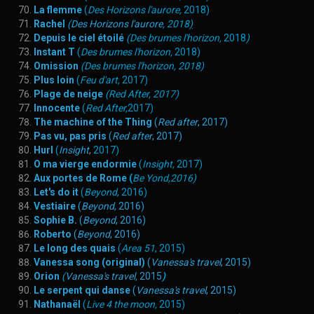
La flemme
(
Des Horizons l'aurore
,
2018)
Rachel
(
Des Horizons l'aurore
, 2018
)
Depuis le ciel étoilé
(Des brumes l'horizon,
2018
)
Instant T
(
Des brumes l'horizon
,
2018)
Omission
(Des brumes l'horizon
,
2018)
Plus loin
(
Feu d'art
,
2017)
Plage de neige
(Red After, 2017)
Innocente
(
Red After
,
2017)
The machine of the Thing
(
Red after
, 2017)
Pas vu, pas pris
(
Red after
, 2017)
Hurl
(
Insight
,
2017)
O ma vierge endormie
(
Insight,
2017)
Aux portes de Rome
(
Be Yond
,2016)
Let's do it
(
Beyond
, 2016)
Vestiaire
(
Beyond
, 2016)
Sophie B.
(
Beyond
, 2016)
Roberto
(
Beyond
, 2016)
Le long des quais
(
Area 51
, 2015)
Vanessa song (original)
(
Vanessa's travel
, 2015)
Orion
(
Vanessa's travel,
2015
)
Le serpent qui danse
(
Vanessa's travel
, 2015)
Nathanaël
(
Live 4 the moon
,
2015)