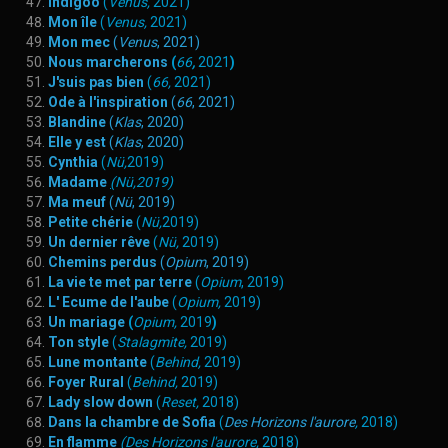
Indigoo
(
Venus,
2021)
Mon île
(
Venus,
2021)
Mon mec
(
Venus
, 2021)
Nous marcherons
(
66
,
2021
)
J'suis pas bien
(
66
,
2021)
Ode à l'inspiration
(
66
, 2021)
Blandine
(
Klas
, 2020)
Elle y est
(
Klas
, 2020)
Cynthia
(
Nü
,
2019)
Madame
(
Nü,2019)
Ma meuf
(
Nü
, 2019)
Petite chérie
(
Nü,
2019)
Un dernier rêve
(
Nü,
2019)
Chemins perdus
(
Opium
, 2019)
La vie te met par terre
(
Opium
, 2019)
L' Ecume de l'aube
(
Opium
,
2019)
Un mariage
(
Opium,
2019
)
Ton style
(
Stalagmite
,
2019)
Lune montante
(
Behind
,
2019)
Foyer Rural
(
Behind,
2019)
Lady slow down
(
Reset,
2018)
Dans la chambre de Sofia
(
Des Horizons l'aurore
,
2018)
En flamme
(
Des Horizons l'aurore
,
2018)