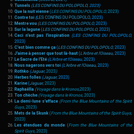
Tunnels
(
LES CONFINS DU POLOPOLO
,
2023)
Que la nuit vienne
(
LES CONFINS DU POLOPOLO
,
2023)
Contre toi
(
LES CONFINS DU POLOPOLO
, 2023)
Mentre vou
(
LES CONFINS DU POLOPOLO
,
2023)
Sur la lagune
(
LES CONFINS DU POLOPOLO
,
2023)
Ceci n'est pas l'inspiration
(
LES CONFINS DU POLOPOLO
,
2023)
C'est bien comme ça
(
LES CONFINS DU POLOPOLO
,
2023)
J'aime à penser que tout là-haut
(
L'Arbre et l'Oiseau
,
2023)
Le Sacre de l'Eté
(
L'Arbre et l'Oiseau
,
2023)
Nous nagerons vers toi
(
L'Arbre et l'Oiseau
,
2023)
Rothko
(
Jaguar
,
2023
)
Herbes folles
(
Jaguar
,
2023)
Karine
(
Jaguar
,
2023)
Raphaëlla
(
Voyage dans le Kronos
,
2023)
Ton chèche
(
Voyage dans le Kronos
,
2023)
La demi-lune s'efface
(
From the Blue Mountains of the Spirit
Guys
,
2023)
Mets de la Skunk
(
From the Blue Mountains of the Spirit Guys
,
2023)
Les étendues du monde
(
From the Blue Mountains of the
Spirit Guys
,
2023)