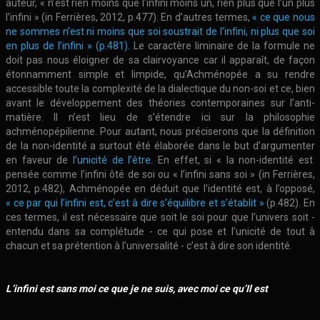
auteur, « n’est rien moins que l’infini moins un, rien plus que l’un plus
l’infini » (in Ferrières, 2012, p.477). En d’autres termes,
« ce que nous
ne sommes n’est ni moins que soi soustrait de l’infini, ni plus que soi
en plus de l’infini » (p.481).
Le caractère liminaire de la formule ne
doit pas nous éloigner de sa clairvoyance car il apparaît, de façon
étonnamment simple et limpide, qu’Achménopée a su rendre
accessible toute la complexité de la dialectique du non-soi et ce, bien
avant le développement des théories contemporaines sur l’anti-
matière. Il n’est lieu de s’étendre ici sur la philosophie
achménopépilienne. Pour autant, nous préciserons que la définition
de la non-identité a surtout été élaborée dans le but d’argumenter
en faveur de
l’unicité de l’être.
En effet, si « la non-identité est
pensée comme l’infini ôté de soi ou « l’infini sans soi » (in Ferrières,
2012, p.482), Achménopée en déduit que l’identité est, à l’opposé,
« ce par qui l’infini est, c’est à dire s’équilibre et s’établit »
(p.482). En
ces termes, il est nécessaire que soit le soi pour que l’univers soit -
entendu dans sa complétude - ce qui pose et l’unicité de tout à
chacun et sa prétention à l’universalité - c’est à dire son identité.
L’infini est sans moi ce que je ne suis, avec moi ce qu’Il est