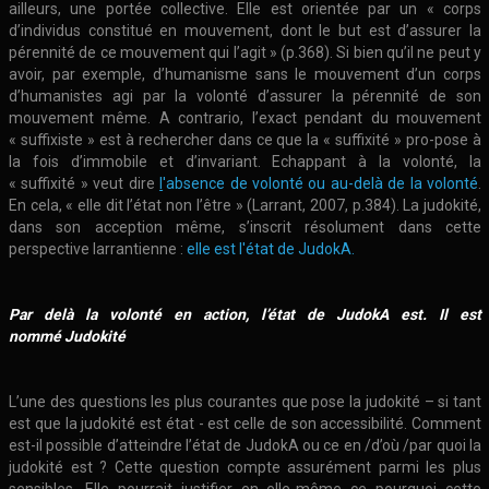
ailleurs, une portée collective. Elle est orientée par un « corps
d’individus constitué en mouvement, dont le but est d’assurer la
pérennité de ce mouvement qui l’agit » (p.368). Si bien qu’il ne peut y
avoir, par exemple, d’humanisme sans le mouvement d’un corps
d’humanistes agi par la volonté d’assurer la pérennité de son
mouvement même. A contrario, l’exact pendant du mouvement
« suffixiste » est à rechercher dans ce que la « suffixité » pro-pose à
la fois d’immobile et d’invariant. Echappant à la volonté, la
« suffixité » veut dire
l
'absence de volonté ou au-delà de la volonté
.
En cela, « elle dit l’état non l’être » (Larrant, 2007, p.384). La judokité,
dans son acception même, s’inscrit résolument dans cette
perspective larrantienne :
elle est l'état de JudokA.
Par delà la volonté en action, l’état de JudokA est. Il est
nommé Judokité
L’une des questions les plus courantes que pose la judokité – si tant
est que la judokité est état - est celle de son accessibilité. Comment
est-il possible d’atteindre l’état de JudokA ou ce en /d’où /par quoi la
judokité est ? Cette question compte assurément parmi les plus