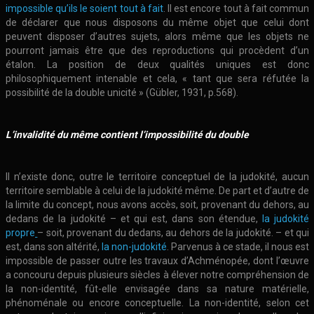
impossible qu’ils le soient tout à fait
. Il est encore tout à fait commun
de déclarer que nous disposons du même objet que celui dont
peuvent disposer d’autres sujets, alors même que les objets ne
pourront jamais être que des reproductions qui procèdent d’un
étalon. La position de deux qualités uniques est donc
philosophiquement intenable et cela, « tant que sera réfutée la
possibilité de la double unicité » (Gübler, 1931, p.568).
L’invalidité du même contient l’impossibilité du double
Il n’existe donc, outre le territoire conceptuel de la judokité, aucun
territoire semblable à celui de la judokité même. De part et d’autre de
la limite du concept, nous avons accès, soit, provenant du dehors, au
dedans de la judokité – et qui est, dans son étendue,
la judokité
propre
– soit, provenant du dedans, au dehors de la judokité. – et qui
est, dans son altérité,
la non-judokité
. Parvenus à ce stade, il nous est
impossible de passer outre les travaux d’Achménopée, dont l’œuvre
a concouru depuis plusieurs siècles à élever notre compréhension de
la non-identité, fût-elle envisagée dans sa nature matérielle,
phénoménale ou encore conceptuelle. La non-identité, selon cet