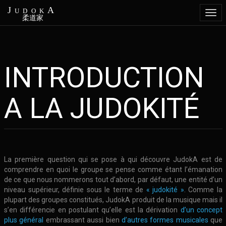
JudokA
Togg
柔道家
navi
INTRODUCTION
Aller
au
contenu
A LA JUDOKITÉ
principal
La première question qui se pose à qui découvre JudokA est de
comprendre en quoi le groupe se pense comme étant l’émanation
de ce que nous nommerons tout d’abord, par défaut, une entité d’un
niveau supérieur, définie sous le terme de
« judokité »
. Comme la
plupart des groupes constitués, JudokA produit de la musique mais il
s’en différencie en postulant qu’elle est la dérivation
d’un concept
plus général
embrassant aussi bien
d’autres formes musicales
que