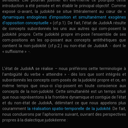
sensibles. Elle pourrait justifier en elle-même ce pourquoi cette
introduction a été pensée et en établir le principal objectif. Comme
exposé ci-avant, la judokité se situe littéralement au cœur de «
dynamiques endogènes d'imposition et simultanément exogènes
d'opposition conceptuelle
» (cf.p.1). De fait, l’état de JudokA résulte
de concepts subordonnés les uns aux autres qui com-posent la
judokité propre. Cette judokité propre im-pose l’ensemble de ses
com-positions en les op-posant aux concepts antithétiques que
contient la non-judokité (cf.p.2.) ou non-état de JudokA - dont le
« suffixisme » -.
L’état de JudokA se réalise – nous préférons cette terminologie à
l’ambigüité du verbe « atteindre » - dès lors que sont intégrés et
subordonnés les concepts com-posés de la judokité propre et ce, en
même temps que ceux-ci s’op-posent en toute conscience aux
concepts de la non-judokité. Cette simultanéité est un temps situé
que nous représentons à la frontière dynamique et contigüe de l’état
et du non-état de JudokA, délimitant ce que nous appelons plus
couramment
la réalisation spatio-temporelle de la judokité
. De fait,
nous concluerons par l'aphorisme suivant, ouvrant des perspectives
propres à la dialectique judokéenne :