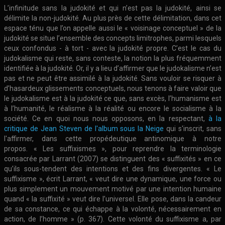
L’infinitude sans la judokité et qui n’est pas la judokité, ainsi se
délimite la non-judokité. Au plus près de cette délimitation, dans cet
espace ténu que l’on appelle aussi le « voisinage conceptuel » de la
judokité se situe l’ensemble des concepts limitrophes, parmi lesquels
ceux confondus - à tort - avec la judokité propre. C’est le cas du
judokalisme qui reste, sans conteste, la notion la plus fréquemment
identifiée à la judokité. Or, il y a lieu d’affirmer que le judokalisme n’est
pas et ne peut être assimilé à la judokité. Sans vouloir se risquer à
d’hasardeux glissements conceptuels, nous tenons à faire valoir que
le judokalisme est à la judokité ce que, sans excès, l’humanisme est
à l’humanité, le réalisme à la réalité ou encore le socialisme à la
société. Ce en quoi nous nous opposons, en la respectant,
à la
critique de Jean Steven de l'album sous la Neige
qui s'inscrit, sans
l'affirmer, dans cette propédeutique antinomique à notre
propos. « Les suffixismes », pour reprendre la terminologie
consacrée par Larrant (2007) se distinguent des « suffixités » en ce
qu’ils sous-tendent des intentions et des fins divergentes. « Le
suffixisme », écrit Larrant, « veut dire une dynamique, une force ou
plus simplement un mouvement motivé par une intention humaine
quand « la suffixité » veut dire l’universel. Elle pose, dans la candeur
de sa constance, ce qui échappe à la volonté, nécessairement en
action, de l’homme » (p. 367). Cette volonté du suffixisme a, par