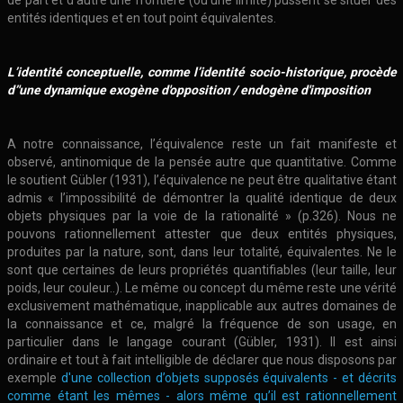
de part et d’autre une frontière (ou une limite) pussent se situer des
entités identiques et en tout point équivalentes.
L’identité conceptuelle, comme l’identité socio-historique, procède
d
’
'une dynamique exogène d'opposition / endogène d'imposition
A notre connaissance, l’équivalence reste un fait manifeste et
observé, antinomique de la pensée autre que quantitative. Comme
le soutient Gübler (1931), l’équivalence ne peut être qualitative étant
admis « l’impossibilité de démontrer la qualité identique de deux
objets physiques par la voie de la rationalité » (p.326). Nous ne
pouvons rationnellement attester que deux entités physiques,
produites par la nature, sont, dans leur totalité, équivalentes. Ne le
sont que certaines de leurs propriétés quantifiables (leur taille, leur
poids, leur couleur..). Le même ou concept du même reste une vérité
exclusivement mathématique, inapplicable aux autres domaines de
la connaissance et ce, malgré la fréquence de son usage, en
particulier dans le langage courant (Gübler, 1931). Il est ainsi
ordinaire et tout à fait intelligible de déclarer que nous disposons par
exemple
d'une collection d’objets supposés équivalents - et décrits
comme étant les mêmes - alors même qu’il est rationnellement