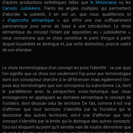
d'autres productions esthétiques telles que
le Melomania
ou les
Carnets Judokéens
. Parmi les angles multiples qui permettent
d’aborder la judokité, il en est un, que nous qualifierons ici
«
d’approche sémantique
», qui offre une vue suffisamment
panoramique pour servir de base à une introduction. Le choix
sémantique du concept l’étant par opposition au « judokalisme »,
nous concevrons que ce choix constitue le point d’orgue à partir
duquel la judokité se distingue et, par cette distinction, pose le cadre
de son étendue.
Le choix terminologique d’un concept en pose l’identité - ce par quoi
l’on signifie que ce choix non seulement l’op-pose aux terminologies
dont son concepteur cherche à le différencier mais également l’im-
pose aux terminologies que son concepteur lui subordonne. Là, tient
le parallélisme avec la perspective socio-historique que nous
envisagerons en appliquant au domaine sémantique le concept de
frontière, dont découle celui de territoire. De fait, comme il est vrai
d’affirmer que tout territoire s’identifie par la frontière qui le
discrimine des autres territoires, est-il vrai d’affirmer que tout
concept s’identifie par la limite qui le distingue des autres concepts.
Ceci est éloquent au point qu’il semble vain de vouloir démontrer que