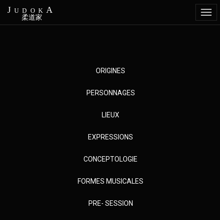
JudokA
Togg
柔道家
navi
Aller
ORIGINES
au
contenu
PERSONNAGES
principal
LIEUX
EXPRESSIONS
CONCEPTOLOGIE
FORMES MUSICALES
PRE- SESSION