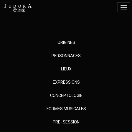
JudokA
Togg
柔道家
navi
Aller
ORIGINES
au
contenu
PERSONNAGES
principal
LIEUX
EXPRESSIONS
CONCEPTOLOGIE
FORMES MUSICALES
PRE- SESSION