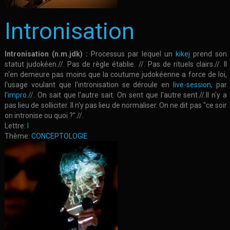
Intronisation
Intronisation (n.m.jdk) :
Processus par lequel un
kikej
prend son
statut judokéen.//. Pas de règle établie. //. Pas de rituels clairs.//. Il
n'en demeure pas moins que la coutume judokéenne a force de loi,
l'usage voulant que l'intronisation se déroule en
live-session,
par
l
'impro
.//. On sait que l'autre sait. On sent que l'autre sent.//.Il n'y a
pas lieu de solliciter. Il n'y pas lieu de normaliser. On ne dit pas "ce soir
on intronise ou quoi ?".//.
Lettre:
I
Thème:
CONCEPTOLOGIE