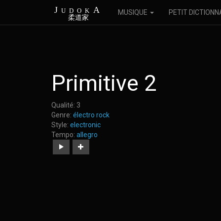
JudokA
MUSIQUE
PETIT DICTIONN
柔道家
Aller
Primitive 2
au
contenu
principal
Qualité:
3
Genre:
électro rock
Style:
electronic
Tempo:
allegro
https://judoka.in/sites/default/files/fields/Morceau/2
13_primitive_2.mp3