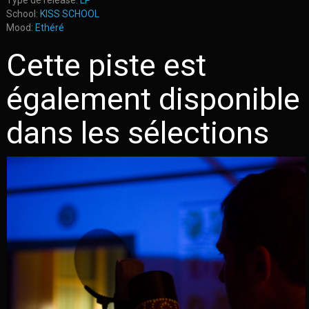
Type de release:
LP
School:
KISS SCHOOL
Mood:
Ethéré
Cette piste est
également disponible
dans les sélections