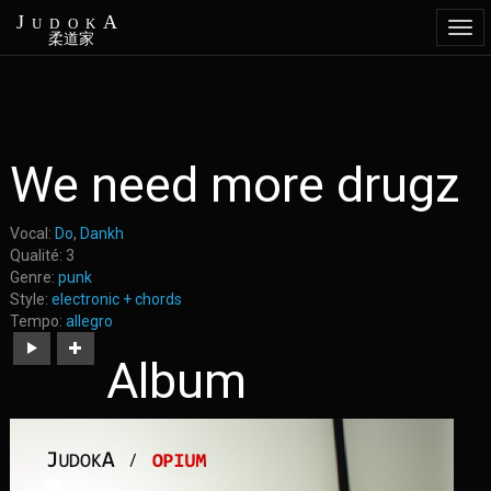
JudokA
Togg
柔道家
navi
Aller
We need more drugz
au
contenu
principal
Vocal:
Do
,
Dankh
Qualité:
3
Genre:
punk
Style:
electronic + chords
Tempo:
allegro
https://judoka.in/sites/default/files/fields/Track/1651-
Album
we_need_more_drugz.mp3