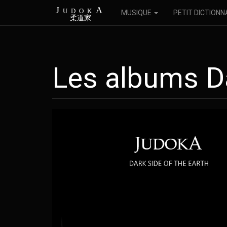
JudokA
MUSIQUE
PETIT DICTIONN
柔道家
Les albums D
Aller
au
contenu
principal