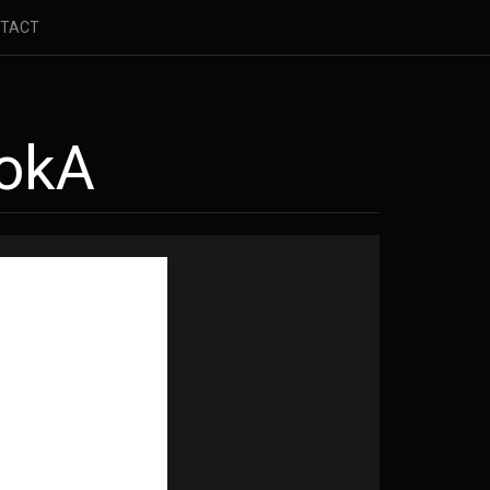
TACT
dokA