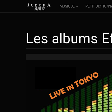
JudokA
MUSIQUE
PETIT DICTIONN
柔道家
Les albums E
Aller
au
contenu
principal